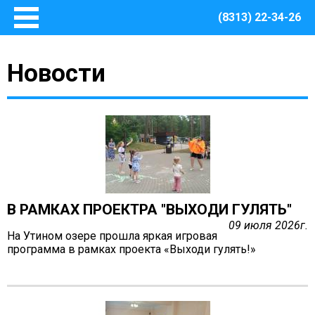
(8313) 22-34-26
Главная
Новости
Основные сведения
О Центре
Документы
Методическое сопровождение
Структура Центра
Руководство
Финансово – хозяйственная деятельность
В РАМКАХ ПРОЕКТРА "ВЫХОДИ ГУЛЯТЬ"
Информация о закупках товаров, работ, услуг для
09 июля 2026г.
обеспечения муниципальных нужд Центра
На Утином озере прошла яркая игровая
Безопасная среда
программа в рамках проекта «Выходи гулять!»
Охрана труда
Пожарная безопасность
Антитеррористическая защищенность