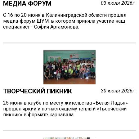
МЕДИА ФОРУМ
Антей
03 июля 2026г.
Апогей
С 16 по 20 июня в Калининградской области прошел
Белая ладья
медиа-форум ШУМ, в котором приняла участие наш
специалист - София Артамонова.
Бригантина
Иппон
Каравелла
Комета
Космос
Корунд
Лира
ТВОРЧЕСКИЙ ПИКНИК
30 июня 2026г.
Мечта
Оберег
25 июня в клубе по месту жительства «Белая Ладья»
прошел яркий и по-настоящему теплый «Творческий
Орбита
пикник» в формате карнавала
Орлёнок
Пионер
Ровесник