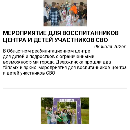
ГО и ЧС
О правилах безопасности при морозе
Безопасность дорожного движения
Безопасность на железной дороге
МЕРОПРИЯТИЕ ДЛЯ ВОССПИТАННИКОВ
ЦЕНТРА И ДЕТЕЙ УЧАСТНИКОВ СВО
Безопасность на воде
08 июля 2026г.
Профилактика асоциального поведения
В Областном реабилитационном центре
для детей и подростков с ограниченными
Безопасность в интернете
возможностями города Дзержинска прошли два
Мошенники не дремлют
тёплых и ярких мероприятия для воспитанников центра
и детей участников СВО
ЭЛЕКТРИЧЕСКИЙ ТОК - ДЕТЯМ НЕ ДРУГ!
ОСТОРОЖНО, КЛЕЩИ!
Противодействие коррупции
Информация о кадровом обеспечении, вакансии
Юридические реквизиты Центра
О центре
Клубы