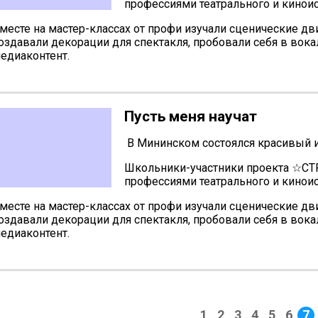
профессиями театрального и киноис
месте на мастер-классах от профи изучали сценические д
оздавали декорации для спектакля, пробовали себя в вок
едиаконтент.
Пусть меня научат
В Мининском состоялся красивый 
Школьники-участники проекта ☆
профессиями театрального и киноис
месте на мастер-классах от профи изучали сценические д
оздавали декорации для спектакля, пробовали себя в вок
едиаконтент.
1
2
3
4
5
6
7