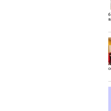
б
в
с