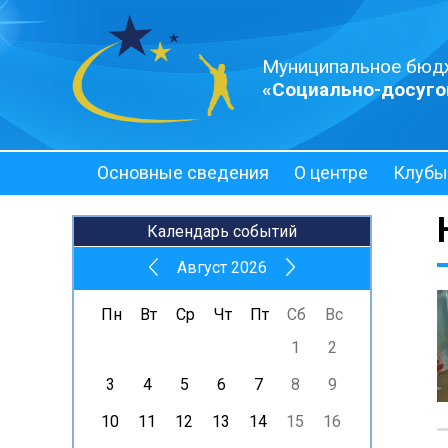
Муниципальное бюд
«Социально-досуго
Основные сведения
О центре
Клубы
Полезная информация
Календарь событий
Август 2026
Пн
Вт
Ср
Чт
Пт
Сб
Вс
1
2
3
4
5
6
7
8
9
10
11
12
13
14
15
16