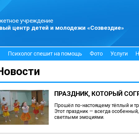
жетное учреждение
вый центр детей и молодежи «Созвездие»
Психолог спешит на помощь
Фото
Услуги
Н
Новости
ПРАЗДНИК, КОТОРЫЙ СОГ
Прошёл по-настоящему тёплый и тр
Этот праздник — всегда особенный
светлыми эмоциями.