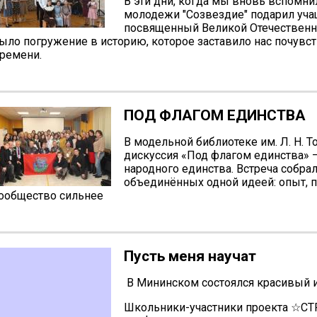
В эти дни, когда мы вновь вспомни
молодежи "Созвездие" подарил уча
посвященный Великой Отечественно
ыло погружение в историю, которое заставило нас почувс
ремени.
ПОД ФЛАГОМ ЕДИНСТВА
В модельной библиотеке им. Л. Н. 
дискуссия «Под флагом единства» 
народного единства. Встреча собра
объединённых одной идеей: опыт, 
ообщество сильнее
Пусть меня научат
В Мининском состоялся красивый 
Школьники-участники проекта ☆