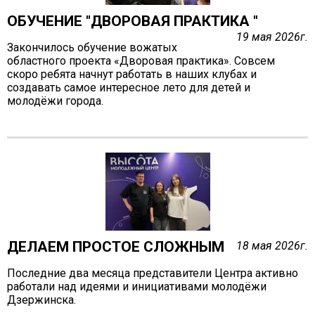
Антей
ОБУЧЕНИЕ "ДВОРОВАЯ ПРАКТИКА "
Апогей
19 мая 2026г.
Белая ладья
Закончилось обучение вожатых
областного проекта «Дворовая практика». Совсем
Бригантина
скоро ребята начнут работать в наших клубах и
создавать самое интересное лето для детей и
Иппон
молодёжи города.
Каравелла
Комета
Космос
Корунд
Лира
Мечта
Оберег
ДЕЛАЕМ ПРОСТОЕ СЛОЖНЫМ
18 мая 2026г.
Орбита
Орлёнок
Последние два месяца представители Центра активно
работали над идеями и инициативами молодёжи
Пионер
Дзержинска.
Ровесник