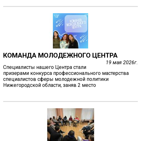
ГО и ЧС
О правилах безопасности при морозе
Безопасность дорожного движения
Безопасность на железной дороге
Безопасность на воде
Профилактика асоциального поведения
КОМАНДА МОЛОДЕЖНОГО ЦЕНТРА
Безопасность в интернете
19 мая 2026г.
Специалисты нашего Центра стали
Мошенники не дремлют
призерами конкурса профессионального мастерства
специалистов сферы молодежной политики
ЭЛЕКТРИЧЕСКИЙ ТОК - ДЕТЯМ НЕ ДРУГ!
Нижегородской области, заняв 2 место
ОСТОРОЖНО, КЛЕЩИ!
Противодействие коррупции
Информация о кадровом обеспечении, вакансии
Юридические реквизиты Центра
О центре
Клубы