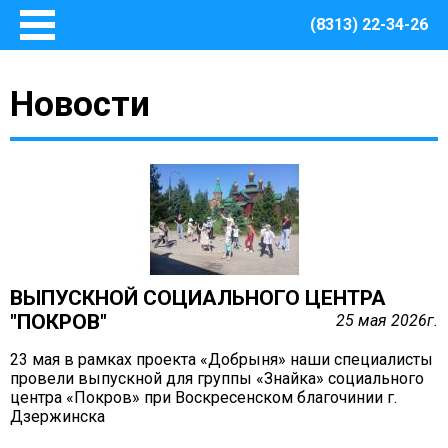
(8313) 22-34-26
Главная
Новости
Основные сведения
О Центре
Документы
Методическое сопровождение
Структура Центра
Руководство
Финансово – хозяйственная деятельность
ВЫПУСКНОЙ СОЦИАЛЬНОГО ЦЕНТРА
Информация о закупках товаров, работ, услуг для
"ПОКРОВ"
25 мая 2026г.
обеспечения муниципальных нужд Центра
Безопасная среда
23 мая в рамках проекта «Добрыня» наши специалисты
провели выпускной для группы «Знайка» социального
Охрана труда
центра «Покров» при Воскресенском благочинии г.
Пожарная безопасность
Дзержинска
Антитеррористическая защищенность