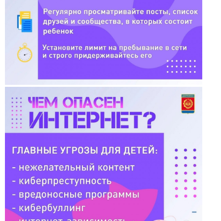
Фортуна
Химик
Психолог спешит на помощь
Фото
06.05.2022 Наш дворик: до и после Победы
(пр.Ленина)
05.05.2022 Наш дворик: до и после Победы
(пр.Чкалова)
26.04.2022 Экскурсия в лабораторию по
мониторингу загрязнения окружающей среды
Дзержинск
18.04.2022 Экскурсия в пожарную часть г.
Дзержинска
17.04.2022 Военно-патриотический слёт "Эстафета
памяти"
13.04.2022 Награждение волонтеров. Фото Р.
Лобанова