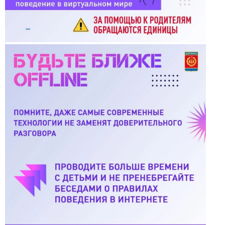
25.01.2022 Проект "Цифровая культура".
Бошкортостан
24.12.2021 Городская развлекательная программа
в парке "Утиное озеро"
Талантливая молодежь 2021
26.11.2021 Лаборатория профессий. Часть 2
21.10.2021 Занятие по финансовой грамотности
24.11.2021 Лаборатория профессии
17.11.2021 Межведомственная беседа
"Подросток и закон"
03.10.2021 Туристический слёт
16.09.2021 Веселые старты. Стадион "Пионер"
11.09.2021 Поэтическая площадка "Послушайте!"
20.01.2019 Дорога к радости - сияние Рождества
11.02.2019 Патриотический вечер «Афганские
страницы»
25.10.2018 "Квартирник на Ленкома"