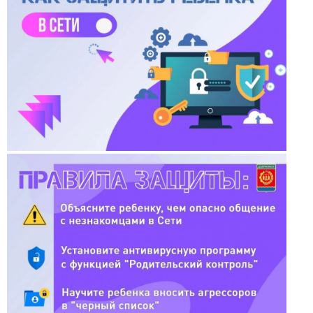
Антей
Апогей
Белая ладья
Бригантина
Иппон
Каравелла
Комета
Космос
Корунд
Лира
Мечта
Оберег
Орбита
Орлёнок
Пионер
Ровесник