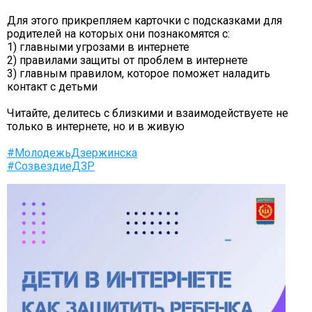
ГО и ЧС
Для этого прикрепляем карточки с подсказками для
родителей на которых они познакомятся с:
О правилах безопасности при морозе
1) главными угрозами в интернете
Безопасность дорожного движения
2) правилами защиты от проблем в интернете
3) главным правилом, которое поможет наладить
Безопасность на железной дороге
контакт с детьми
Безопасность на воде
Читайте, делитесь с близкими и взаимодействуете не
Профилактика асоциального поведения
только в интернете, но и в живую
Безопасность в интернете
#МолодежьДзержинска
Мошенники не дремлют
#СозвездиеДЗР
ЭЛЕКТРИЧЕСКИЙ ТОК - ДЕТЯМ НЕ ДРУГ!
ОСТОРОЖНО, КЛЕЩИ!
Противодействие коррупции
Информация о кадровом обеспечении, вакансии
Юридические реквизиты Центра
О центре
Клубы