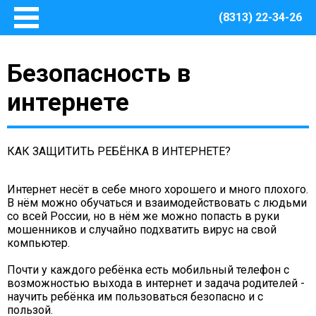
(8313) 22-34-26
Главная
Безопасность в
Основные сведения
О Центре
интернете
Документы
Методическое сопровождение
КАК ЗАЩИТИТЬ РЕБЁНКА В ИНТЕРНЕТЕ?
Структура Центра
Руководство
Интернет несёт в себе много хорошего и много плохого.
Финансово – хозяйственная деятельность
В нём можно обучаться и взаимодействовать с людьми
Информация о закупках товаров, работ, услуг для
со всей России, но в нём же можно попасть в руки
обеспечения муниципальных нужд Центра
мошенников и случайно подхватить вирус на свой
компьютер.
Безопасная среда
Почти у каждого ребёнка есть мобильный телефон с
Охрана труда
возможностью выхода в интернет и задача родителей -
Пожарная безопасность
научить ребёнка им пользоваться безопасно и с
пользой.
Антитеррористическая защищенность