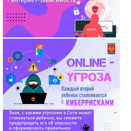
13.04.2022 Фестиваль "Профессия космонавт"
13.04.2022 В состоянии ресурса (экскурсия на ТК
"Дзержинск")
05.04.2022 В состоянии ресурса (экскурсия в
Дзержинский театр кукол)
30.03.2022 Большая психологическая игра
"Территория успеха" (3 часть)
24.03.2022 Большая психологическая игра
"Территория успеха" (2 часть)
16.03.2022 Большая психологическая игра
"Территория успеха"
06.03.2022 Масленица на территории парка
"Утиное озеро"
03.03.2022 Масленица в клубе Бригантина
27.02.2022 Мальчишник - 2022
22.02.2022 Проект "Цифровая культура". Дагестан
27.01.2022 Большая психологическаяигра "Мир
открытых дверей"