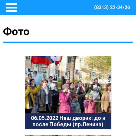
(8313) 22-34-26
Главная
Фото
Основные сведения
О Центре
Документы
Методическое сопровождение
Структура Центра
Руководство
Финансово – хозяйственная деятельность
Информация о закупках товаров, работ, услуг для
обеспечения муниципальных нужд Центра
Безопасная среда
Охрана труда
06.05.2022 Наш дворик: до и
после Победы (пр.Ленина)
Пожарная безопасность
Антитеррористическая защищенность