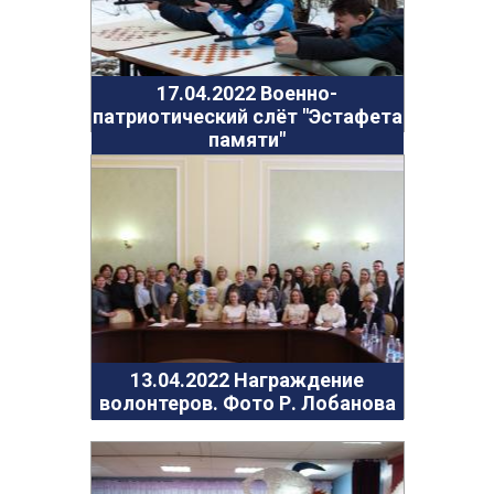
Фортуна
Химик
Психолог спешит на помощь
17.04.2022 Военно-
патриотический слёт "Эстафета
Фото
памяти"
06.05.2022 Наш дворик: до и после Победы
(пр.Ленина)
05.05.2022 Наш дворик: до и после Победы
(пр.Чкалова)
26.04.2022 Экскурсия в лабораторию по
мониторингу загрязнения окружающей среды
Дзержинск
18.04.2022 Экскурсия в пожарную часть г.
Дзержинска
13.04.2022 Награждение
17.04.2022 Военно-патриотический слёт "Эстафета
волонтеров. Фото Р. Лобанова
памяти"
13.04.2022 Награждение волонтеров. Фото Р.
Лобанова