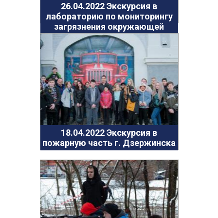
Антей
26.04.2022 Экскурсия в
лабораторию по мониторингу
Апогей
загрязнения окружающей
Белая ладья
среды Дзержинск
Бригантина
Иппон
Каравелла
Комета
Космос
Корунд
Лира
18.04.2022 Экскурсия в
пожарную часть г. Дзержинска
Мечта
Оберег
Орбита
Орлёнок
Пионер
Ровесник