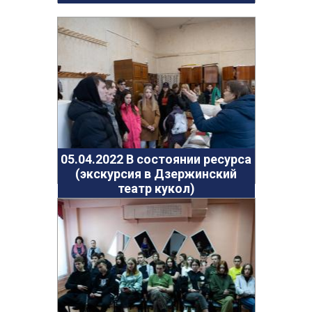
25.01.2022 Проект "Цифровая культура".
Бошкортостан
24.12.2021 Городская развлекательная программа
в парке "Утиное озеро"
Талантливая молодежь 2021
26.11.2021 Лаборатория профессий. Часть 2
21.10.2021 Занятие по финансовой грамотности
24.11.2021 Лаборатория профессии
17.11.2021 Межведомственная беседа
05.04.2022 В состоянии ресурса
"Подросток и закон"
(экскурсия в Дзержинский
03.10.2021 Туристический слёт
театр кукол)
16.09.2021 Веселые старты. Стадион "Пионер"
11.09.2021 Поэтическая площадка "Послушайте!"
20.01.2019 Дорога к радости - сияние Рождества
11.02.2019 Патриотический вечер «Афганские
страницы»
25.10.2018 "Квартирник на Ленкома"