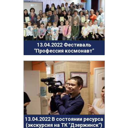
13.04.2022 Фестиваль "Профессия космонавт"
13.04.2022 В состоянии ресурса (экскурсия на ТК
"Дзержинск")
05.04.2022 В состоянии ресурса (экскурсия в
Дзержинский театр кукол)
30.03.2022 Большая психологическая игра
"Территория успеха" (3 часть)
13.04.2022 Фестиваль
24.03.2022 Большая психологическая игра
"Профессия космонавт"
"Территория успеха" (2 часть)
16.03.2022 Большая психологическая игра
"Территория успеха"
06.03.2022 Масленица на территории парка
"Утиное озеро"
03.03.2022 Масленица в клубе Бригантина
27.02.2022 Мальчишник - 2022
22.02.2022 Проект "Цифровая культура". Дагестан
27.01.2022 Большая психологическаяигра "Мир
13.04.2022 В состоянии ресурса
открытых дверей"
(экскурсия на ТК "Дзержинск")