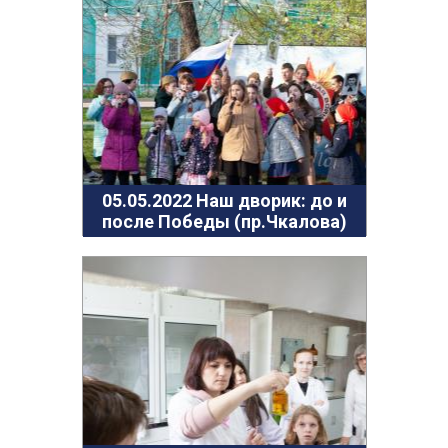
ГО и ЧС
О правилах безопасности при морозе
Безопасность дорожного движения
Безопасность на железной дороге
Безопасность на воде
Профилактика асоциального поведения
Безопасность в интернете
05.05.2022 Наш дворик: до и
после Победы (пр.Чкалова)
Мошенники не дремлют
ЭЛЕКТРИЧЕСКИЙ ТОК - ДЕТЯМ НЕ ДРУГ!
ОСТОРОЖНО, КЛЕЩИ!
Противодействие коррупции
Информация о кадровом обеспечении, вакансии
Юридические реквизиты Центра
О центре
Клубы