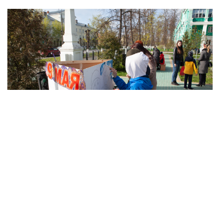
Фортуна
Химик
Психолог спешит на помощь
Фото
06.05.2022 Наш дворик: до и после Победы
(пр.Ленина)
05.05.2022 Наш дворик: до и после Победы
(пр.Чкалова)
26.04.2022 Экскурсия в лабораторию по
мониторингу загрязнения окружающей среды
Дзержинск
18.04.2022 Экскурсия в пожарную часть г.
Дзержинска
17.04.2022 Военно-патриотический слёт "Эстафета
памяти"
13.04.2022 Награждение волонтеров. Фото Р.
Лобанова