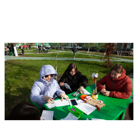
Антей
Апогей
Белая ладья
Бригантина
Иппон
Каравелла
Комета
Космос
Корунд
Лира
Мечта
Оберег
Орбита
Орлёнок
Пионер
Ровесник