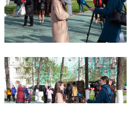
ГО и ЧС
О правилах безопасности при морозе
Безопасность дорожного движения
Безопасность на железной дороге
Безопасность на воде
Профилактика асоциального поведения
Безопасность в интернете
Мошенники не дремлют
ЭЛЕКТРИЧЕСКИЙ ТОК - ДЕТЯМ НЕ ДРУГ!
ОСТОРОЖНО, КЛЕЩИ!
Противодействие коррупции
Информация о кадровом обеспечении, вакансии
Юридические реквизиты Центра
О центре
Клубы