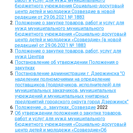
работ и услуг для нужд муниципального
бюджетного учреждения Социально-досуговый
ГО и ЧС
центр детей и молодежи Созвездие в новой
О правилах безопасности при морозе
редакции от 29.06.2021 № 1883
Положение о закупке товаров, работ и услуг для
Безопасность дорожного движения
нужд муниципального муниципального
Безопасность на железной дороге
бюджетного учреждения «Социально-досуговый
центр детей и молодежи «Созвездие» (в новой
Безопасность на воде
редакции) от 29.06.2021 № 1883
Профилактика асоциального поведения
Положение о закупке товаров, работ, услуг для
нужд Центра
Безопасность в интернете
Постановление об утверждении Положения о
Мошенники не дремлют
закупках
Постановление администрации г. Дзержинска "О
ЭЛЕКТРИЧЕСКИЙ ТОК - ДЕТЯМ НЕ ДРУГ!
наделении полномочиями на определение
ОСТОРОЖНО, КЛЕЩИ!
поставщиков (подрядчиков, исполнителей) для
муниципальных заказчиков, муниципальных
Противодействие коррупции
учреждений и муниципальных унитарных
Информация о кадровом обеспечении, вакансии
предприятий городского округа город Дзержинск"
Положение_о_закупках_Созвездие
2022
Юридические реквизиты Центра
Об утверждении положения о закупке товаров,
О центре
работ и услуг для нужд муниципального
бюджетного учреждения «Социально-досуговый
Клубы
центр детей и молодежи «Созвездие»Об