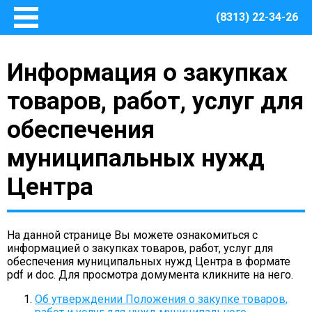
(8313) 22-34-26
Главная
Информация о закупках
Основные сведения
О Центре
товаров, работ, услуг для
Документы
обеспечения
Методическое сопровождение
муниципальных нужд
Структура Центра
Руководство
Центра
Финансово – хозяйственная деятельность
Информация о закупках товаров, работ, услуг для
обеспечения муниципальных нужд Центра
На данной странице Вы можете ознакомиться с
Безопасная среда
информацией о закупках товаров, работ, услуг для
обеспечения муниципальных нужд Центра в формате
Охрана труда
pdf и doc. Для просмотра домумента кликните на него.
Пожарная безопасность
Об утверждении Положения о закупке товаров,
Антитеррористическая защищенность