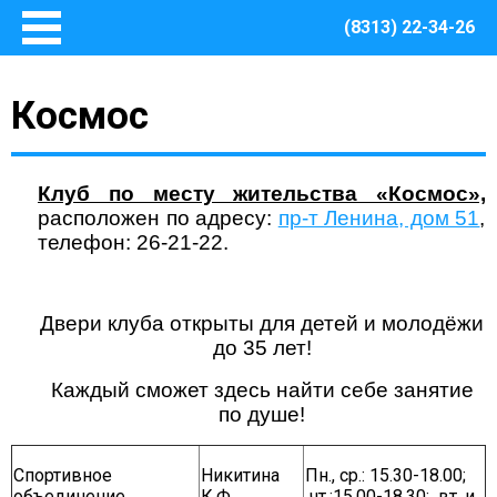
(8313) 22-34-26
Главная
Космос
Основные сведения
О Центре
Документы
Клуб по месту жительства «Космос»,
Методическое сопровождение
расположен по адресу:
пр-т Ленина, дом 51
,
телефон: 26-21-22.
Структура Центра
Руководство
Финансово – хозяйственная деятельность
Двери клуба открыты для детей и молодёжи
Информация о закупках товаров, работ, услуг для
до 35 лет!
обеспечения муниципальных нужд Центра
Каждый сможет здесь найти себе занятие
Безопасная среда
по душе!
Охрана труда
Пожарная безопасность
Спортивное
Никитина
Пн., ср.: 15.30-18.00;
Антитеррористическая защищенность
объединение
К.Ф.
чт.:15.00-18.30; вт. и