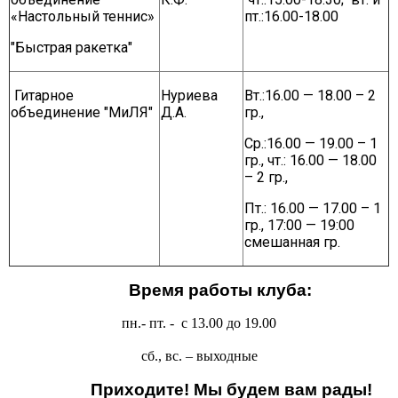
«Настольный теннис»
пт.:16.00-18.00
ГО и ЧС
О правилах безопасности при морозе
"Быстрая ракетка"
Безопасность дорожного движения
Гитарное
Нуриева
Вт.:16.00 — 18.00 – 2
Безопасность на железной дороге
объединение "МиЛЯ"
Д.А.
гр.,
Безопасность на воде
Ср.:16.00 — 19.00 – 1
Профилактика асоциального поведения
гр., чт.: 16.00 — 18.00
Безопасность в интернете
– 2 гр.,
Мошенники не дремлют
Пт.: 16.00 — 17.00 – 1
гр., 17:00 — 19:00
ЭЛЕКТРИЧЕСКИЙ ТОК - ДЕТЯМ НЕ ДРУГ!
смешанная гр.
ОСТОРОЖНО, КЛЕЩИ!
Противодействие коррупции
Время работы клуба:
Информация о кадровом обеспечении, вакансии
пн.- пт. -
с 13.00 до 19.00
Юридические реквизиты Центра
О центре
сб., вс. –
выходные
Клубы
Приходите! Мы будем вам рады!