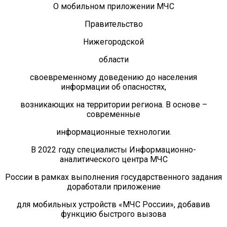
Антей
О мобильном приложении МЧС
Апогей
Правительство
Белая ладья
Нижегородской
Бригантина
области
Иппон
своевременному доведению до населения
Каравелла
информации об опасностях,
Комета
возникающих на территории региона. В основе –
Космос
современные
Корунд
информационные технологии.
Лира
В 2022 году специалисты Информационно-
Мечта
аналитического центра МЧС
Оберег
России в рамках выполнения государственного задания
Орбита
доработали приложение
Орлёнок
для мобильных устройств «МЧС России», добавив
Пионер
функцию быстрого вызова
Ровесник