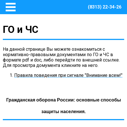
(8313) 22-34-26
Главная
ГО и ЧС
Основные сведения
О Центре
Документы
На данной странице Вы можете ознакомиться с
Методическое сопровождение
нормативно-правовыми документами по ГО и ЧС в
формате pdf и doc, либо перейдти по внешней ссылке.
Структура Центра
Для просмотра домумента кликните на него.
Руководство
Правила поведения при сигнале "Внимание всем!"
Финансово – хозяйственная деятельность
Информация о закупках товаров, работ, услуг для
обеспечения муниципальных нужд Центра
Гражданская оборона России: основные способы
Безопасная среда
Охрана труда
защиты населения.
Пожарная безопасность
Антитеррористическая защищенность