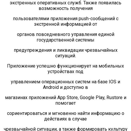
экстренных оперативных служб. Также появилась
Фортуна
возможность получения
Химик
пользователями приложения push-сообщений с
экстренной информацией от
Психолог спешит на помощь
Фото
органов повседневного управления единой
государственной системы
06.05.2022 Наш дворик: до и после Победы
(пр.Ленина)
предупреждения и ликвидации чрезвычайных
05.05.2022 Наш дворик: до и после Победы
ситуаций.
(пр.Чкалова)
Приложение успешно функционирует на мобильных
26.04.2022 Экскурсия в лабораторию по
устройствах под
мониторингу загрязнения окружающей среды
Дзержинск
управлением операционных систем на базе IOS и
Android и доступно в
18.04.2022 Экскурсия в пожарную часть г.
Дзержинска
магазинах приложений App Store, Google Play, Rustore и
помогает
17.04.2022 Военно-патриотический слёт "Эстафета
памяти"
сориентироваться и мгновенно найти информацию о
13.04.2022 Награждение волонтеров. Фото Р.
действиях в случае
Лобанова
чрезвычайной ситуации, а также формировать культуру