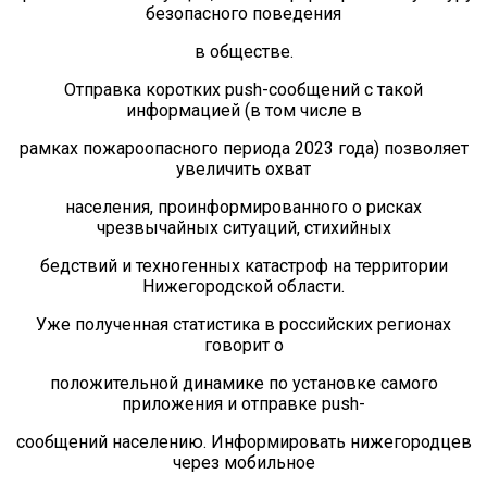
13.04.2022 Фестиваль "Профессия космонавт"
безопасного поведения
13.04.2022 В состоянии ресурса (экскурсия на ТК
в обществе.
"Дзержинск")
05.04.2022 В состоянии ресурса (экскурсия в
Отправка коротких push-сообщений с такой
Дзержинский театр кукол)
информацией (в том числе в
30.03.2022 Большая психологическая игра
рамках пожароопасного периода 2023 года) позволяет
"Территория успеха" (3 часть)
увеличить охват
24.03.2022 Большая психологическая игра
населения, проинформированного о рисках
"Территория успеха" (2 часть)
чрезвычайных ситуаций, стихийных
16.03.2022 Большая психологическая игра
"Территория успеха"
бедствий и техногенных катастроф на территории
Нижегородской области.
06.03.2022 Масленица на территории парка
"Утиное озеро"
Уже полученная статистика в российских регионах
говорит о
03.03.2022 Масленица в клубе Бригантина
27.02.2022 Мальчишник - 2022
положительной динамике по установке самого
приложения и отправке push-
22.02.2022 Проект "Цифровая культура". Дагестан
27.01.2022 Большая психологическаяигра "Мир
сообщений населению. Информировать нижегородцев
открытых дверей"
через мобильное