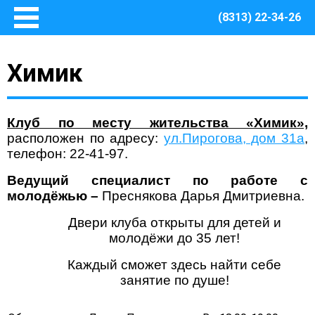
(8313) 22-34-26
Главная
Химик
Основные сведения
О Центре
Документы
Клуб по месту жительства «Химик»,
Методическое сопровождение
расположен по адресу:
ул.Пирогова, дом 31а
,
телефон: 22-41-97.
Структура Центра
Руководство
Ведущий специалист по работе с
Финансово – хозяйственная деятельность
молодёжью –
Преснякова Дарья Дмитриевна.
Информация о закупках товаров, работ, услуг для
Двери клуба открыты для детей и
обеспечения муниципальных нужд Центра
молодёжи до 35 лет!
Безопасная среда
Каждый сможет здесь найти себе
Охрана труда
занятие по душе!
Пожарная безопасность
Антитеррористическая защищенность