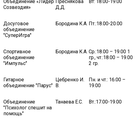
Объединение «Лидер
Преснякова
Вт: 18.00-19.00
ГО и ЧС
Созвездия»
Д.Д.
О правилах безопасности при морозе
Досуговое
Бородина К.А.
Пт.:18.00-20.00
Безопасность дорожного движения
объединение
Безопасность на железной дороге
"СуперИгра"
Безопасность на воде
Профилактика асоциального поведения
Спортивное
Бородина К.А.
Ср.:18.00 – 19.00 1
объединение
гр., чт.:18.00 – 19.00
Безопасность в интернете
"Импульс"
2 гр.
Мошенники не дремлют
ЭЛЕКТРИЧЕСКИЙ ТОК - ДЕТЯМ НЕ ДРУГ!
Гитарное
Цебренко И.
Пн. и чт.: 16.00 –
объединение "Парус"
В.
19.00
ОСТОРОЖНО, КЛЕЩИ!
Противодействие коррупции
Объединение
Танаева Е.С.
Вт.:17.00-19.00
Информация о кадровом обеспечении, вакансии
"Психолог спешит на
помощь"
Юридические реквизиты Центра
О центре
Клубы