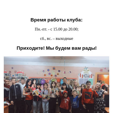
Антей
Апогей
Белая ладья
Время работы клуба:
Бригантина
Пн.-пт. -
с 15.00 до 20.00;
Иппон
сб., вс. –
выходные
Каравелла
Комета
Приходите! Мы будем вам рады!
Космос
Корунд
Лира
Мечта
Оберег
Орбита
Орлёнок
Пионер
Ровесник