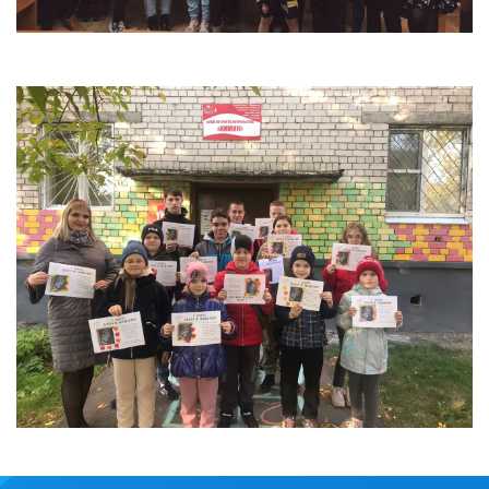
Фортуна
Химик
Психолог спешит на помощь
Фото
06.05.2022 Наш дворик: до и после Победы
(пр.Ленина)
05.05.2022 Наш дворик: до и после Победы
(пр.Чкалова)
26.04.2022 Экскурсия в лабораторию по
мониторингу загрязнения окружающей среды
Дзержинск
18.04.2022 Экскурсия в пожарную часть г.
Дзержинска
17.04.2022 Военно-патриотический слёт "Эстафета
памяти"
13.04.2022 Награждение волонтеров. Фото Р.
Лобанова