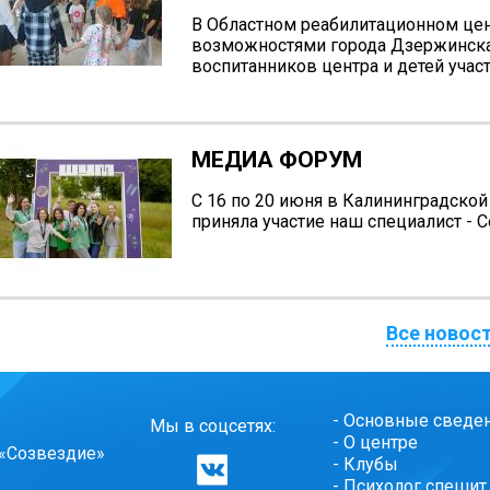
В Областном реабилитационном цен
возможностями города Дзержинска
воспитанников центра и детей учас
МЕДИА ФОРУМ
С 16 по 20 июня в Калининградско
приняла участие наш специалист - 
Все новос
-
Основные сведе
Мы в соцсетях:
-
О центре
 «Созвездие»
-
Клубы
-
Психолог спешит