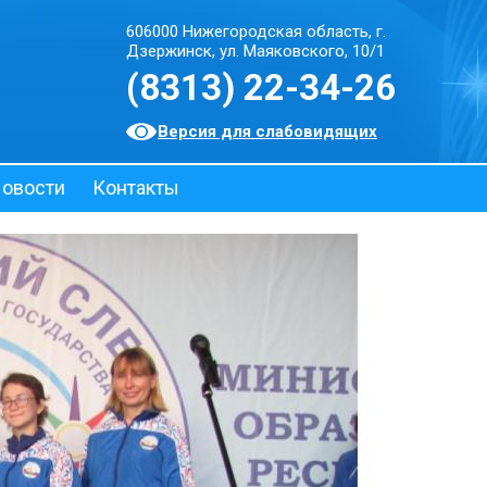
606000 Нижегородская область, г.
Дзержинск, ул. Маяковского, 10/1
(8313) 22-34-26
Версия для слабовидящих
овости
Контакты