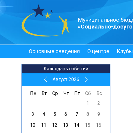
Муниципальное бюд
«Социально-досуго
Основные сведения
О центре
Клубы
Полезная информация
Календарь событий
Август 2026
Пн
Вт
Ср
Чт
Пт
Сб
Вс
1
2
3
4
5
6
7
8
9
10
11
12
13
14
15
16