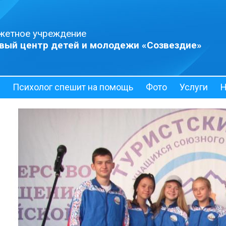
жетное учреждение
вый центр детей и молодежи «Созвездие»
Психолог спешит на помощь
Фото
Услуги
Н