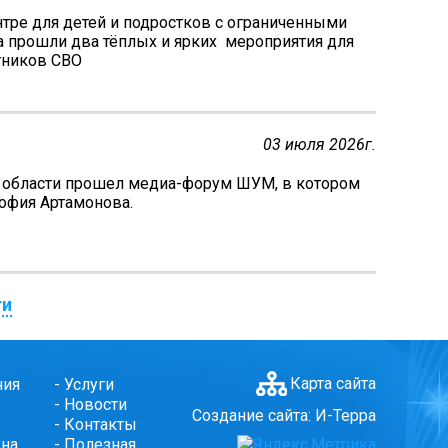
тре для детей и подростков с ограниченными
 прошли два тёплых и ярких мероприятия для
тников СВО
03 июля 2026г.
й области прошел медиа-форум ШУМ, в котором
София Артамонова.
ти
Карта сайта
ния
-
Услуги
-
Новости
Создание сайта: И-Терра
-
Контакты
 на
-
Полезная