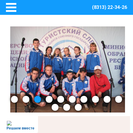
(8313) 22-34-26
Главная
Основные сведения
О Центре
Документы
Методическое сопровождение
Структура Центра
Руководство
Финансово – хозяйственная деятельность
Информация о закупках товаров, работ, услуг для
обеспечения муниципальных нужд Центра
Безопасная среда
Охрана труда
Пожарная безопасность
Решаем вместе
Антитеррористическая защищенность