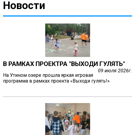
Новости
Антей
Апогей
Белая ладья
Бригантина
Иппон
Каравелла
Комета
В РАМКАХ ПРОЕКТРА "ВЫХОДИ ГУЛЯТЬ"
Космос
09 июля 2026г.
Корунд
На Утином озере прошла яркая игровая
программа в рамках проекта «Выходи гулять!»
Лира
Мечта
Оберег
Орбита
Орлёнок
Пионер
Ровесник