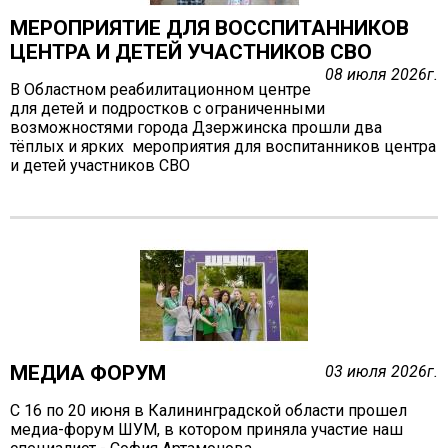
Фортуна
МЕРОПРИЯТИЕ ДЛЯ ВОССПИТАННИКОВ
ЦЕНТРА И ДЕТЕЙ УЧАСТНИКОВ СВО
Химик
08 июля 2026г.
Психолог спешит на помощь
В Областном реабилитационном центре
для детей и подростков с ограниченными
Фото
возможностями города Дзержинска прошли два
06.05.2022 Наш дворик: до и после Победы
тёплых и ярких мероприятия для воспитанников центра
(пр.Ленина)
и детей участников СВО
05.05.2022 Наш дворик: до и после Победы
(пр.Чкалова)
26.04.2022 Экскурсия в лабораторию по
мониторингу загрязнения окружающей среды
Дзержинск
18.04.2022 Экскурсия в пожарную часть г.
Дзержинска
17.04.2022 Военно-патриотический слёт "Эстафета
МЕДИА ФОРУМ
памяти"
03 июля 2026г.
13.04.2022 Награждение волонтеров. Фото Р.
С 16 по 20 июня в Калининградской области прошел
Лобанова
медиа-форум ШУМ, в котором приняла участие наш