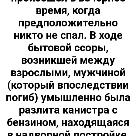
15.09.2018 Литературная площадка "Послушайте"
время, когда
Услуги
предположительно
Новости
Контакты
никто не спал. В ходе
Полезная информация
бытовой ссоры,
возникшей между
взрослыми, мужчиной
(который впоследствии
погиб) умышленно была
разлита канистра с
бензином, находящаяся
в надворной постройке,