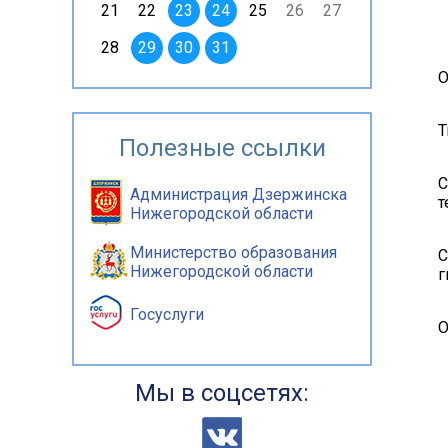
21
22
23
24
25
26
27
28
29
30
31
О
Т
Полезные ссылки
С
Администрация Дзержинска
т
Нижегородской области
Министерство образования
С
Нижегородской области
г
Госуслуги
О
Мы в соцсетях: