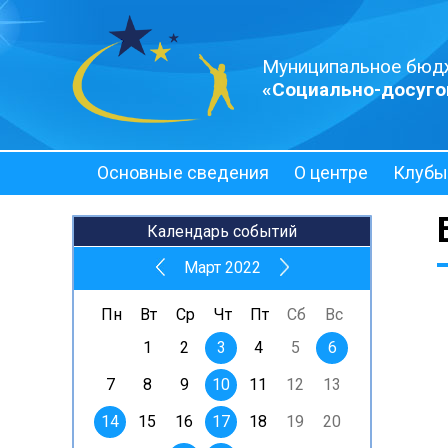
Муниципальное бюд
«Социально-досуго
Основные сведения
О центре
Клубы
Полезная информация
Календарь событий
Март 2022
Пн
Вт
Ср
Чт
Пт
Сб
Вс
1
2
3
4
5
6
7
8
9
10
11
12
13
14
15
16
17
18
19
20