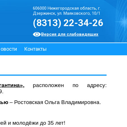
606000 Нижегородская область, г.
Дзержинск, ул. Маяковского, 10/1
(8313) 22-34-26
Версия для слабовидящих
овости
Контакты
нтина»,
расположен по адресу:
9.
жью
– Ростовская Ольга Владимировна.
ей и молодёжи до 35 лет!