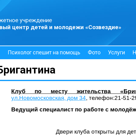
жетное учреждение
вый центр детей и молодежи «Созвездие»
Психолог спешит на помощь
Фото
Услуги
Н
Бригантина
Клуб по месту жительства «Брига
ул.Новомосковская, дом 34
, телефон:21-51-2
Ведущий специалист по работе с молодё
Двери клуба открыты для дет