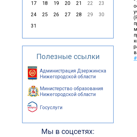
-
17
18
19
20
21
22
23
о
у
24
25
26
27
28
29
30
(
п
31
м
п
к
р
в
Полезные ссылки
#
Администрация Дзержинска
Нижегородской области
Министерство образования
Нижегородской области
Госуслуги
Мы в соцсетях: