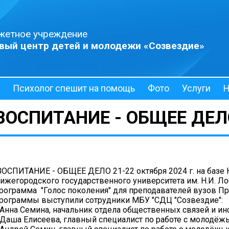
жетное учреждение
вый центр детей и молодежи «Созвездие»
Психолог спешит на помощь
Фото
Услуги
Н
ВОСПИТАНИЕ - ОБЩЕЕ ДЕЛ
ОСПИТАНИЕ - ОБЩЕЕ ДЕЛО 21-22 октября 2024 г. на базе 
ижегородского государственного университета им. Н.И. Л
рограмма "Голос поколения" для преподавателей вузов 
рограммы выступили сотрудники МБУ "СДЦ "Созвездие":
 Анна Семина, начальник отдела общественных связей и 
 Даша Елисеева, главный специалист по работе с молодёж