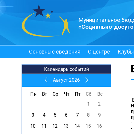
Муниципальное бюд
«Социально-досуго
Основные сведения
О центре
Клубы
Полезная информация
Календарь событий
Август 2026
Пн
Вт
Ср
Чт
Пт
Сб
Вс
В
1
2
Н
п
3
4
5
6
7
8
9
п
-
10
11
12
13
14
15
16
-