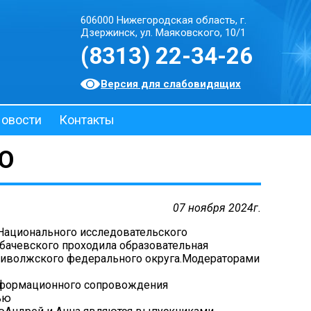
606000 Нижегородская область, г.
Дзержинск, ул. Маяковского, 10/1
(8313) 22-34-26
Версия для слабовидящих
овости
Контакты
О
07 ноября 2024г.
Национального исследовательского
обачевского проходила образовательная
Приволжского федерального округа.Модераторами
информационного сопровождения
ью