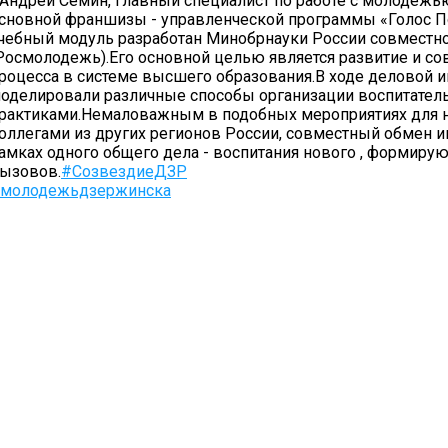
 Андрей Семин, главный специалист по работе с молодёж
сновной франшизы - управленческой программы «Голос 
чебный модуль разработан Минобрнауки России совместн
Росмолодежь).Его основной целью является развитие и с
роцесса в системе высшего образования.В ходе деловой и
оделировали различные способы организации воспитател
рактиками.Немаловажным в подобных мероприятиях для н
оллегами из других регионов России, совместный обмен
амках одного общего дела - воспитания нового , формир
ызовов.
#СозвездиеДЗР
молодежьдзержинска