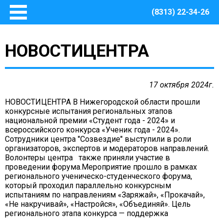
(8313) 22-34-26
Главная
НОВОСТИЦЕНТРА
Основные сведения
О Центре
Документы
17 октября 2024г.
Методическое сопровождение
НОВОСТИЦЕНТРА В Нижегородской области прошли
Структура Центра
конкурсные испытания региональных этапов
национальной премии «Студент года - 2024» и
Руководство
всероссийского конкурса «Ученик года - 2024».
Финансово – хозяйственная деятельность
Сотрудники центра "Созвездие" выступили в роли
организаторов, экспертов и модераторов направлений.
Информация о закупках товаров, работ, услуг для
Волонтеры центра также приняли участие в
обеспечения муниципальных нужд Центра
проведении форума.Мероприятие прошло в рамках
Безопасная среда
регионального ученическо-студенческого форума,
который проходил параллельно конкурсным
Охрана труда
испытаниям по направлениям «Заряжай», «Прокачай»,
Пожарная безопасность
«Не накручивай», «Настройся», «Объединяй». Цель
регионального этапа конкурса — поддержка
Антитеррористическая защищенность