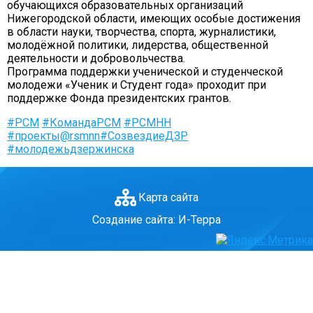
обучающихся образовательных организаций
ГО и ЧС
Нижегородской области, имеющих особые достижения
в области науки, творчества, спорта, журналистики,
О правилах безопасности при морозе
молодёжной политики, лидерства, общественной
Безопасность дорожного движения
деятельности и добровольчества.
Программа поддержки ученической и студенческой
Безопасность на железной дороге
молодежи «Ученик и Студент года» проходит при
Безопасность на воде
поддержке Фонда президентских грантов.
Профилактика асоциального поведения
#РСМ
#КомандаРСМ
#РСМНН
#проекты@rsmnn
#СозвездиеДЗР
Безопасность в интернете
#молодежьдзержинска
Мошенники не дремлют
ЭЛЕКТРИЧЕСКИЙ ТОК - ДЕТЯМ НЕ ДРУГ!
Карта сайта
ОСТОРОЖНО, КЛЕЩИ!
Противодействие коррупции
Создание сайта: И-Терра
Информация о кадровом обеспечении, вакансии
Юридические реквизиты Центра
О центре
Клубы