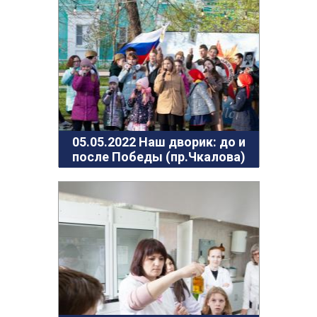
ГО и ЧС
О правилах безопасности при морозе
Безопасность дорожного движения
Безопасность на железной дороге
Безопасность на воде
Профилактика асоциального поведения
Безопасность в интернете
05.05.2022 Наш дворик: до и
после Победы (пр.Чкалова)
Мошенники не дремлют
ЭЛЕКТРИЧЕСКИЙ ТОК - ДЕТЯМ НЕ ДРУГ!
ОСТОРОЖНО, КЛЕЩИ!
Противодействие коррупции
Информация о кадровом обеспечении, вакансии
Юридические реквизиты Центра
О центре
Клубы