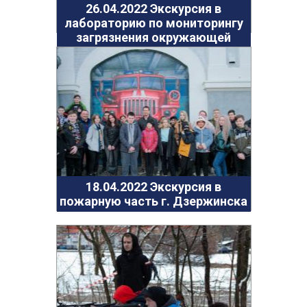
Антей
26.04.2022 Экскурсия в
лабораторию по мониторингу
Апогей
загрязнения окружающей
Белая ладья
среды Дзержинск
Бригантина
Иппон
Каравелла
Комета
Космос
Корунд
Лира
18.04.2022 Экскурсия в
пожарную часть г. Дзержинска
Мечта
Оберег
Орбита
Орлёнок
Пионер
Ровесник