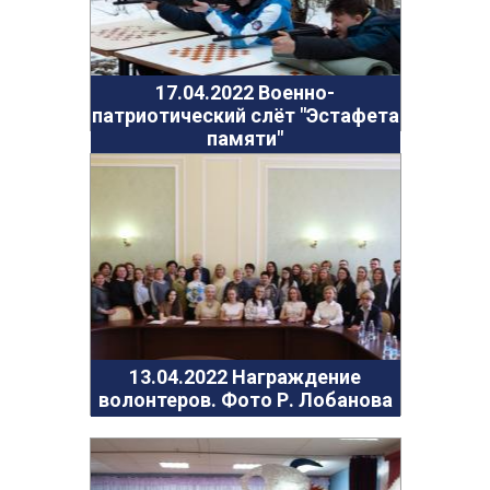
Фортуна
Химик
Психолог спешит на помощь
17.04.2022 Военно-
патриотический слёт "Эстафета
Фото
памяти"
06.05.2022 Наш дворик: до и после Победы
(пр.Ленина)
05.05.2022 Наш дворик: до и после Победы
(пр.Чкалова)
26.04.2022 Экскурсия в лабораторию по
мониторингу загрязнения окружающей среды
Дзержинск
18.04.2022 Экскурсия в пожарную часть г.
Дзержинска
13.04.2022 Награждение
17.04.2022 Военно-патриотический слёт "Эстафета
волонтеров. Фото Р. Лобанова
памяти"
13.04.2022 Награждение волонтеров. Фото Р.
Лобанова