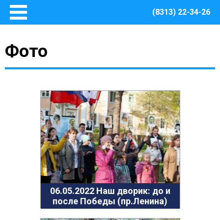
(8313) 22-34-26
Главная
Фото
Основные сведения
О Центре
Документы
Методическое сопровождение
Структура Центра
Руководство
Финансово – хозяйственная деятельность
Информация о закупках товаров, работ, услуг для
обеспечения муниципальных нужд Центра
Безопасная среда
Охрана труда
06.05.2022 Наш дворик: до и
после Победы (пр.Ленина)
Пожарная безопасность
Антитеррористическая защищенность