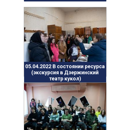
25.01.2022 Проект "Цифровая культура".
Бошкортостан
24.12.2021 Городская развлекательная программа
в парке "Утиное озеро"
Талантливая молодежь 2021
26.11.2021 Лаборатория профессий. Часть 2
21.10.2021 Занятие по финансовой грамотности
24.11.2021 Лаборатория профессии
17.11.2021 Межведомственная беседа
05.04.2022 В состоянии ресурса
"Подросток и закон"
(экскурсия в Дзержинский
03.10.2021 Туристический слёт
театр кукол)
16.09.2021 Веселые старты. Стадион "Пионер"
11.09.2021 Поэтическая площадка "Послушайте!"
20.01.2019 Дорога к радости - сияние Рождества
11.02.2019 Патриотический вечер «Афганские
страницы»
25.10.2018 "Квартирник на Ленкома"