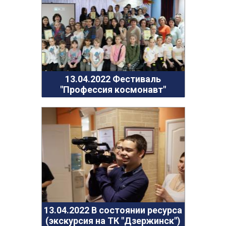
13.04.2022 Фестиваль "Профессия космонавт"
13.04.2022 В состоянии ресурса (экскурсия на ТК
"Дзержинск")
05.04.2022 В состоянии ресурса (экскурсия в
Дзержинский театр кукол)
30.03.2022 Большая психологическая игра
"Территория успеха" (3 часть)
13.04.2022 Фестиваль
24.03.2022 Большая психологическая игра
"Профессия космонавт"
"Территория успеха" (2 часть)
16.03.2022 Большая психологическая игра
"Территория успеха"
06.03.2022 Масленица на территории парка
"Утиное озеро"
03.03.2022 Масленица в клубе Бригантина
27.02.2022 Мальчишник - 2022
22.02.2022 Проект "Цифровая культура". Дагестан
27.01.2022 Большая психологическаяигра "Мир
13.04.2022 В состоянии ресурса
открытых дверей"
(экскурсия на ТК "Дзержинск")