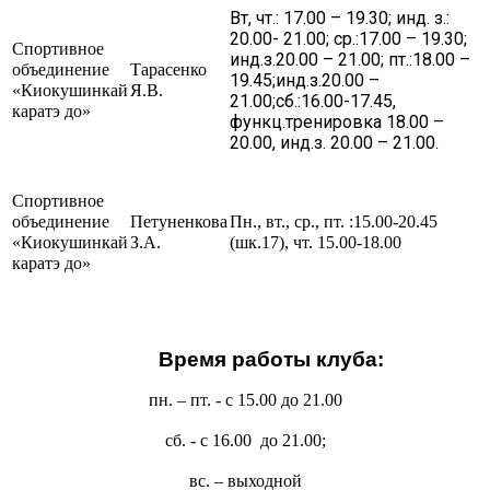
Вт, чт.: 17.00 – 19.30; инд. з.:
ГО и ЧС
20.00- 21.00; ср.:17.00 – 19.30;
Спортивное
О правилах безопасности при морозе
инд.з.20.00 – 21.00; пт.:18.00 –
объединение
Тарасенко
19.45;инд.з.20.00 –
Безопасность дорожного движения
«Киокушинкай
Я.В.
21.00;сб.:16.00-17.45,
каратэ до»
Безопасность на железной дороге
функц.тренировка 18.00 –
20.00, инд.з. 20.00 – 21.00.
Безопасность на воде
Профилактика асоциального поведения
Спортивное
Безопасность в интернете
объединение
Петуненкова
Пн., вт., ср., пт. :15.00-20.45
«Киокушинкай
З.А.
(шк.17), чт. 15.00-18.00
Мошенники не дремлют
каратэ до»
ЭЛЕКТРИЧЕСКИЙ ТОК - ДЕТЯМ НЕ ДРУГ!
ОСТОРОЖНО, КЛЕЩИ!
Противодействие коррупции
Время работы клуба:
Информация о кадровом обеспечении, вакансии
пн. – пт. -
с 15.00 до 21.00
Юридические реквизиты Центра
О центре
сб. - с 16.00
до 21.00;
Клубы
вс. – выходной