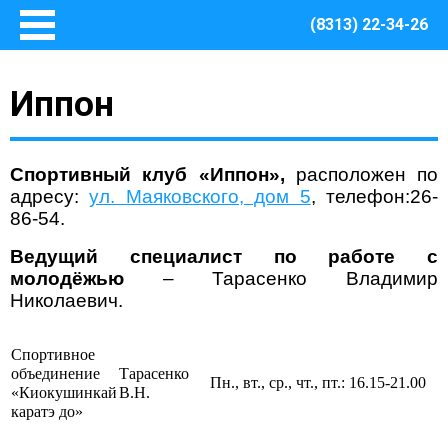
(8313) 22-34-26
Главная
Иппон
Основные сведения
О Центре
Документы
Спортивный клуб «Иппон»,
расположен по
Методическое сопровождение
адресу:
ул. Маяковского, дом 5
, телефон:26-
86-54.
Структура Центра
Руководство
Ведущий специалист по работе с
Финансово – хозяйственная деятельность
молодёжью
– Тарасенко Владимир
Николаевич.
Информация о закупках товаров, работ, услуг для
обеспечения муниципальных нужд Центра
Безопасная среда
Спортивное
объединение
Тарасенко
Охрана труда
Пн., вт., ср., чт., пт.: 16.15-21.00
«Киокушинкай
В.Н.
Пожарная безопасность
каратэ до»
Антитеррористическая защищенность