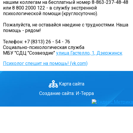
нашим коллегам на бесплатный номер 8-863-237-48-48
ГО и ЧС
или 8 800 2000 122 - в службу экстренной
психологической помощи (круглосуточно).
О правилах безопасности при морозе
Безопасность дорожного движения
Пожалуйста, не оставайся наедине с трудностями. Наша
помощь - рядом!
Безопасность на железной дороге
Безопасность на воде
Телефон: +7 (8313) 26 - 54 - 76
Социально-психологическая служба
Профилактика асоциального поведения
МБУ "СДЦ "Созвездие"
улица Гастелло, 1, Дзержинск
Безопасность в интернете
Психолог спешит на помощь! (vk.com)
Мошенники не дремлют
ЭЛЕКТРИЧЕСКИЙ ТОК - ДЕТЯМ НЕ ДРУГ!
Карта сайта
ОСТОРОЖНО, КЛЕЩИ!
Противодействие коррупции
Создание сайта: И-Терра
Информация о кадровом обеспечении, вакансии
Юридические реквизиты Центра
О центре
Клубы