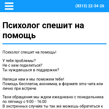
(8313) 22-34-26
Главная
Психолог спешит на
Основные сведения
О Центре
помощь
Документы
Методическое сопровождение
Психолог спешит на помощь!
Структура Центра
Руководство
У тебя проблемы?
Не с кем поделиться?
Финансово – хозяйственная деятельность
Ты нуждаешься в поддержке?
Информация о закупках товаров, работ, услуг для
обеспечения муниципальных нужд Центра
Напиши нам и мы поможем тебе!
Помощь бесплатна, анонимна, в формате sms-чата или
Безопасная среда
лично при встрече.
Охрана труда
Твои обращения мы ждем ежедневно с понедельника
Пожарная безопасность
по пятницу с 9.00 - 16.00.
В экстренных случаях ты так же можешь обратиться к
Антитеррористическая защищенность