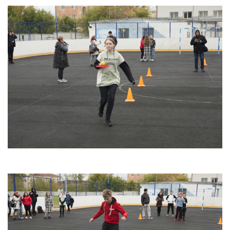
Антей
Апогей
Белая ладья
Бригантина
Иппон
Каравелла
Комета
Космос
Корунд
Лира
Мечта
Оберег
Орбита
Орлёнок
Пионер
Ровесник