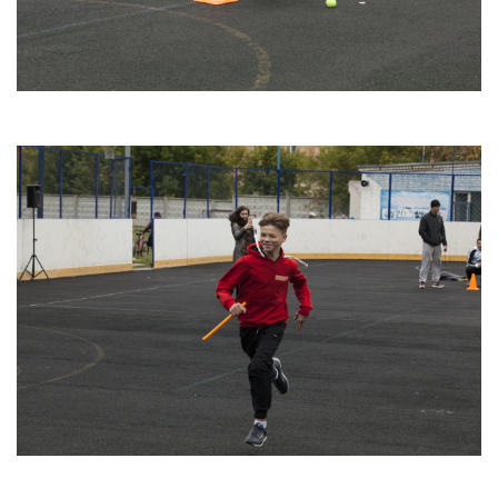
ГО и ЧС
О правилах безопасности при морозе
Безопасность дорожного движения
Безопасность на железной дороге
Безопасность на воде
Профилактика асоциального поведения
Безопасность в интернете
Мошенники не дремлют
ЭЛЕКТРИЧЕСКИЙ ТОК - ДЕТЯМ НЕ ДРУГ!
ОСТОРОЖНО, КЛЕЩИ!
Противодействие коррупции
Информация о кадровом обеспечении, вакансии
Юридические реквизиты Центра
О центре
Клубы