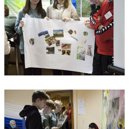
Фортуна
Химик
Психолог спешит на помощь
Фото
06.05.2022 Наш дворик: до и после Победы
(пр.Ленина)
05.05.2022 Наш дворик: до и после Победы
(пр.Чкалова)
26.04.2022 Экскурсия в лабораторию по
мониторингу загрязнения окружающей среды
Дзержинск
18.04.2022 Экскурсия в пожарную часть г.
Дзержинска
17.04.2022 Военно-патриотический слёт "Эстафета
памяти"
13.04.2022 Награждение волонтеров. Фото Р.
Лобанова