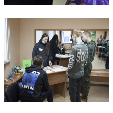
25.01.2022 Проект "Цифровая культура".
Бошкортостан
24.12.2021 Городская развлекательная программа
в парке "Утиное озеро"
Талантливая молодежь 2021
26.11.2021 Лаборатория профессий. Часть 2
21.10.2021 Занятие по финансовой грамотности
24.11.2021 Лаборатория профессии
17.11.2021 Межведомственная беседа
"Подросток и закон"
03.10.2021 Туристический слёт
16.09.2021 Веселые старты. Стадион "Пионер"
11.09.2021 Поэтическая площадка "Послушайте!"
20.01.2019 Дорога к радости - сияние Рождества
11.02.2019 Патриотический вечер «Афганские
страницы»
25.10.2018 "Квартирник на Ленкома"