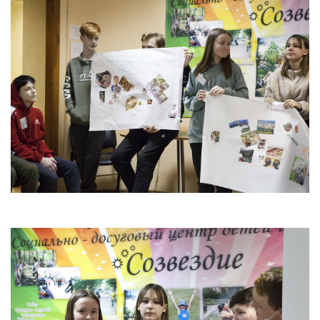
Антей
Апогей
Белая ладья
Бригантина
Иппон
Каравелла
Комета
Космос
Корунд
Лира
Мечта
Оберег
Орбита
Орлёнок
Пионер
Ровесник