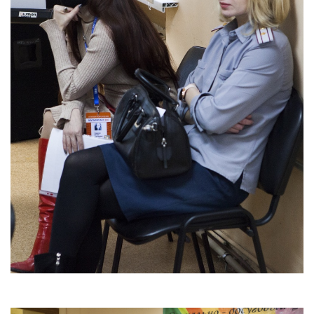
ГО и ЧС
О правилах безопасности при морозе
Безопасность дорожного движения
Безопасность на железной дороге
Безопасность на воде
Профилактика асоциального поведения
Безопасность в интернете
Мошенники не дремлют
ЭЛЕКТРИЧЕСКИЙ ТОК - ДЕТЯМ НЕ ДРУГ!
ОСТОРОЖНО, КЛЕЩИ!
Противодействие коррупции
Информация о кадровом обеспечении, вакансии
Юридические реквизиты Центра
О центре
Клубы