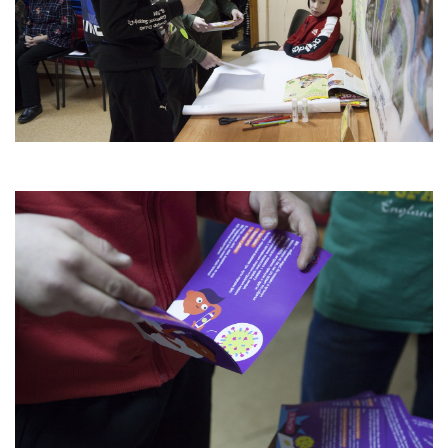
13.04.2022 Фестиваль "Профессия космонавт"
13.04.2022 В состоянии ресурса (экскурсия на ТК
"Дзержинск")
05.04.2022 В состоянии ресурса (экскурсия в
Дзержинский театр кукол)
30.03.2022 Большая психологическая игра
"Территория успеха" (3 часть)
24.03.2022 Большая психологическая игра
"Территория успеха" (2 часть)
16.03.2022 Большая психологическая игра
"Территория успеха"
06.03.2022 Масленица на территории парка
"Утиное озеро"
03.03.2022 Масленица в клубе Бригантина
27.02.2022 Мальчишник - 2022
22.02.2022 Проект "Цифровая культура". Дагестан
27.01.2022 Большая психологическаяигра "Мир
открытых дверей"