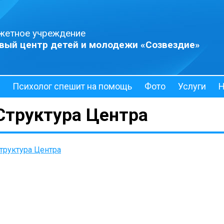
жетное учреждение
вый центр детей и молодежи «Созвездие»
Психолог спешит на помощь
Фото
Услуги
Н
Структура Центра
труктура Центра