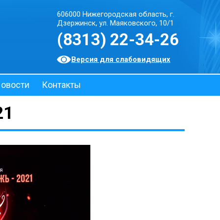
606000 Нижегородская область, г.
Дзержинск, ул. Маяковского, 10/1
(8313) 22-34-26
Версия для слабовидящих
овости
Контакты
21