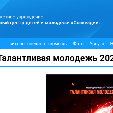
жетное учреждение
вый центр детей и молодежи «Созвездие»
Психолог спешит на помощь
Фото
Услуги
Н
Талантливая молодежь 20