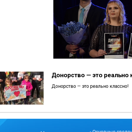
Донорство — это реально 
Донорство — это реально классно!
-
Основные сведе