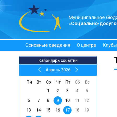
Муниципальное бюд
«Социально-досуго
Основные сведения
О центре
Клубы
Полезная информация
Календарь событий
Апрель 2026
Пн
Вт
Ср
Чт
Пт
Сб
Вс
1
2
3
4
5
6
7
8
9
10
11
12
13
14
15
16
17
18
19