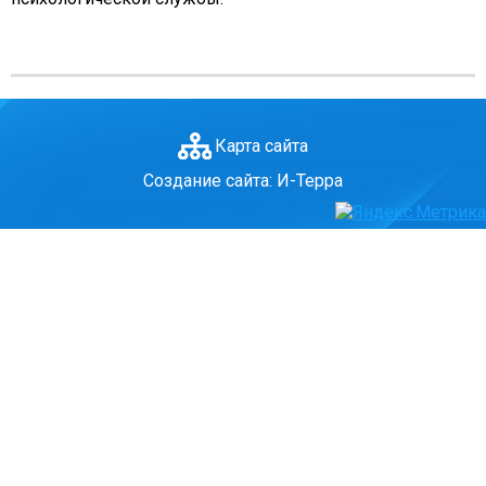
ГО и ЧС
О правилах безопасности при морозе
Безопасность дорожного движения
Безопасность на железной дороге
Карта сайта
Безопасность на воде
Создание сайта: И-Терра
Профилактика асоциального поведения
Безопасность в интернете
Мошенники не дремлют
ЭЛЕКТРИЧЕСКИЙ ТОК - ДЕТЯМ НЕ ДРУГ!
ОСТОРОЖНО, КЛЕЩИ!
Противодействие коррупции
Информация о кадровом обеспечении, вакансии
Юридические реквизиты Центра
О центре
Клубы