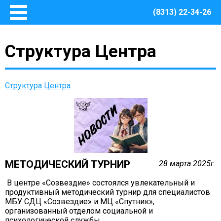
(8313) 22-34-26
Главная
Структура Центра
Основные сведения
О Центре
Документы
Структура Центра
Методическое сопровождение
Структура Центра
Руководство
Финансово – хозяйственная деятельность
Информация о закупках товаров, работ, услуг для
обеспечения муниципальных нужд Центра
МЕТОДИЧЕСКИЙ ТУРНИР
28 марта 2025г.
Безопасная среда
В центре «Созвездие» состоялся увлекательный и
Охрана труда
продуктивный методический турнир для специалистов
МБУ СДЦ «Созвездие» и МЦ «Спутник»,
Пожарная безопасность
организованный отделом социальной и
Антитеррористическая защищенность
психологической службы.