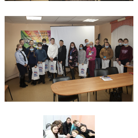
Антей
Апогей
Белая ладья
Бригантина
Иппон
Каравелла
Комета
Космос
Корунд
Лира
Мечта
Оберег
Орбита
Орлёнок
Пионер
Ровесник