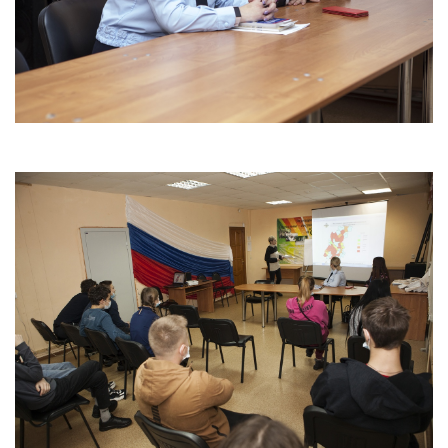
ГО и ЧС
О правилах безопасности при морозе
Безопасность дорожного движения
Безопасность на железной дороге
Безопасность на воде
Профилактика асоциального поведения
Безопасность в интернете
Мошенники не дремлют
ЭЛЕКТРИЧЕСКИЙ ТОК - ДЕТЯМ НЕ ДРУГ!
ОСТОРОЖНО, КЛЕЩИ!
Противодействие коррупции
Информация о кадровом обеспечении, вакансии
Юридические реквизиты Центра
О центре
Клубы