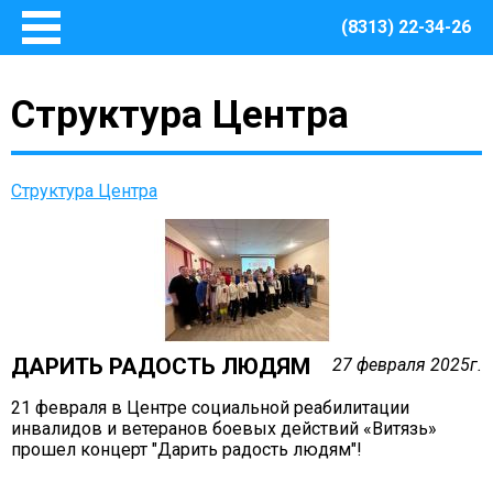
(8313) 22-34-26
Главная
Структура Центра
Основные сведения
О Центре
Документы
Структура Центра
Методическое сопровождение
Структура Центра
Руководство
Финансово – хозяйственная деятельность
Информация о закупках товаров, работ, услуг для
обеспечения муниципальных нужд Центра
ДАРИТЬ РАДОСТЬ ЛЮДЯМ
27 февраля 2025г.
Безопасная среда
21 февраля в Центре социальной реабилитации
Охрана труда
инвалидов и ветеранов боевых действий «Витязь»
прошел концерт "Дарить радость людям"!
Пожарная безопасность
Антитеррористическая защищенность