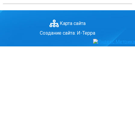
ГО и ЧС
О правилах безопасности при морозе
Карта сайта
Безопасность дорожного движения
Безопасность на железной дороге
Создание сайта: И-Терра
Безопасность на воде
Профилактика асоциального поведения
Безопасность в интернете
Мошенники не дремлют
ЭЛЕКТРИЧЕСКИЙ ТОК - ДЕТЯМ НЕ ДРУГ!
ОСТОРОЖНО, КЛЕЩИ!
Противодействие коррупции
Информация о кадровом обеспечении, вакансии
Юридические реквизиты Центра
О центре
Клубы