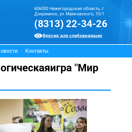
606000 Нижегородская область, г.
Дзержинск, ул. Маяковского, 10/1
(8313) 22-34-26
Версия для слабовидящих
овости
Контакты
логическаяигра "Мир