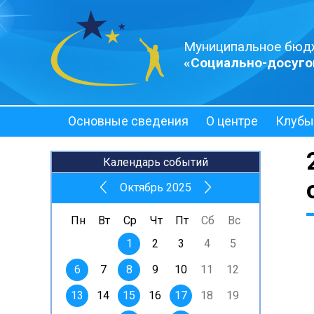
Муниципальное бюд
«Социально-досуго
Основные сведения
О центре
Клубы
Полезная информация
Календарь событий
Октябрь 2025
Пн
Вт
Ср
Чт
Пт
Сб
Вс
1
2
3
4
5
6
7
8
9
10
11
12
13
14
15
16
17
18
19