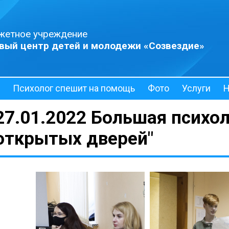
жетное учреждение
вый центр детей и молодежи «Созвездие»
Психолог спешит на помощь
Фото
Услуги
Н
27.01.2022 Большая психо
открытых дверей"