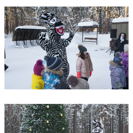
Фортуна
Химик
Психолог спешит на помощь
Фото
06.05.2022 Наш дворик: до и после Победы
(пр.Ленина)
05.05.2022 Наш дворик: до и после Победы
(пр.Чкалова)
26.04.2022 Экскурсия в лабораторию по
мониторингу загрязнения окружающей среды
Дзержинск
18.04.2022 Экскурсия в пожарную часть г.
Дзержинска
17.04.2022 Военно-патриотический слёт "Эстафета
памяти"
13.04.2022 Награждение волонтеров. Фото Р.
Лобанова