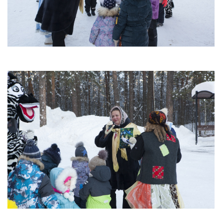
Антей
Апогей
Белая ладья
Бригантина
Иппон
Каравелла
Комета
Космос
Корунд
Лира
Мечта
Оберег
Орбита
Орлёнок
Пионер
Ровесник