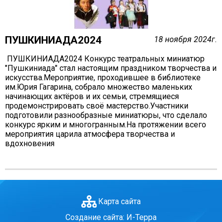
25.01.2022 Проект "Цифровая культура".
Бошкортостан
24.12.2021 Городская развлекательная программа
в парке "Утиное озеро"
ПУШКИНИАДА2024
18 ноября 2024г.
Талантливая молодежь 2021
ПУШКИНИАДА2024 Конкурс театральных миниатюр
26.11.2021 Лаборатория профессий. Часть 2
"Пушкиниада" стал настоящим праздником творчества и
искусства.Мероприятие, проходившее в библиотеке
21.10.2021 Занятие по финансовой грамотности
им.Юрия Гагарина, собрало множество маленьких
24.11.2021 Лаборатория профессии
начинающих актёров и их семьи, стремящиеся
продемонстрировать своё мастерство.Участники
17.11.2021 Межведомственная беседа
подготовили разнообразные миниатюры, что сделало
"Подросток и закон"
конкурс ярким и многогранным.На протяжении всего
03.10.2021 Туристический слёт
мероприятия царила атмосфера творчества и
вдохновения
16.09.2021 Веселые старты. Стадион "Пионер"
11.09.2021 Поэтическая площадка "Послушайте!"
20.01.2019 Дорога к радости - сияние Рождества
11.02.2019 Патриотический вечер «Афганские
страницы»
Карта сайта
25.10.2018 "Квартирник на Ленкома"
Создание сайта: И-Терра