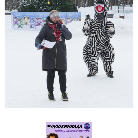
13.04.2022 Фестиваль "Профессия космонавт"
13.04.2022 В состоянии ресурса (экскурсия на ТК
"Дзержинск")
05.04.2022 В состоянии ресурса (экскурсия в
Дзержинский театр кукол)
30.03.2022 Большая психологическая игра
"Территория успеха" (3 часть)
24.03.2022 Большая психологическая игра
"Территория успеха" (2 часть)
16.03.2022 Большая психологическая игра
"Территория успеха"
06.03.2022 Масленица на территории парка
"Утиное озеро"
03.03.2022 Масленица в клубе Бригантина
27.02.2022 Мальчишник - 2022
22.02.2022 Проект "Цифровая культура". Дагестан
27.01.2022 Большая психологическаяигра "Мир
открытых дверей"