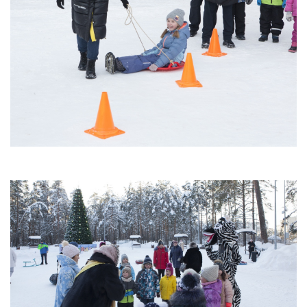
ГО и ЧС
О правилах безопасности при морозе
Безопасность дорожного движения
Безопасность на железной дороге
Безопасность на воде
Профилактика асоциального поведения
Безопасность в интернете
Мошенники не дремлют
ЭЛЕКТРИЧЕСКИЙ ТОК - ДЕТЯМ НЕ ДРУГ!
ОСТОРОЖНО, КЛЕЩИ!
Противодействие коррупции
Информация о кадровом обеспечении, вакансии
Юридические реквизиты Центра
О центре
Клубы