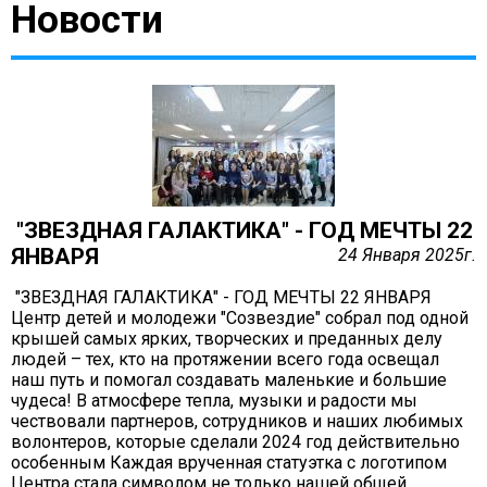
Новости
Антей
Апогей
Белая ладья
Бригантина
Иппон
Каравелла
Комета
"ЗВЕЗДНАЯ ГАЛАКТИКА" - ГОД МЕЧТЫ 22
Космос
ЯНВАРЯ
24 Января 2025г.
Корунд
Лира
"ЗВЕЗДНАЯ ГАЛАКТИКА" - ГОД МЕЧТЫ 22 ЯНВАРЯ
Центр детей и молодежи "Созвездие" собрал под одной
Мечта
крышей самых ярких, творческих и преданных делу
Оберег
людей – тех, кто на протяжении всего года освещал
наш путь и помогал создавать маленькие и большие
Орбита
чудеса! В атмосфере тепла, музыки и радости мы
Орлёнок
чествовали партнеров, сотрудников и наших любимых
волонтеров, которые сделали 2024 год действительно
Пионер
особенным Каждая врученная статуэтка с логотипом
Ровесник
Центра стала символом не только нашей общей