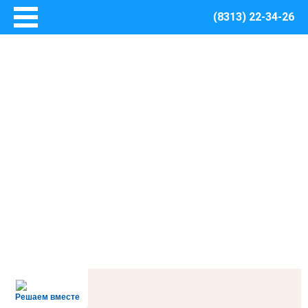
(8313) 22-34-26
Главная
Основные сведения
О Центре
Документы
Методическое сопровождение
Структура Центра
Руководство
Финансово – хозяйственная деятельность
Информация о закупках товаров, работ, услуг для
обеспечения муниципальных нужд Центра
Безопасная среда
Охрана труда
Пожарная безопасность
Решаем вместе
Антитеррористическая защищенность