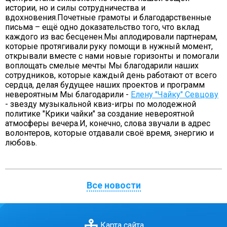
истории, но и силы сотрудничества и
Фортуна
вдохновения.Почетные грамоты и благодарственные
письма – ещё одно доказательство того, что вклад
Химик
каждого из вас бесценен.Мы аплодировали партнерам,
Психолог спешит на помощь
которые протягивали руку помощи в нужный момент,
открывали вместе с нами новые горизонты и помогали
Фото
воплощать смелые мечты Мы благодарили наших
06.05.2022 Наш дворик: до и после Победы
сотрудников, которые каждый день работают от всего
(пр.Ленина)
сердца, делая будущее наших проектов и программ
невероятным Мы благодарили -
Елену "Чайку" Севцову
05.05.2022 Наш дворик: до и после Победы
- звезду музыкальной квиз-игры по молодежной
(пр.Чкалова)
политике "Крики чайки" за создание невероятной
26.04.2022 Экскурсия в лабораторию по
атмосферы вечера.И, конечно, слова звучали в адрес
мониторингу загрязнения окружающей среды
волонтеров, которые отдавали своё время, энергию и
Дзержинск
любовь.
18.04.2022 Экскурсия в пожарную часть г.
Дзержинска
17.04.2022 Военно-патриотический слёт "Эстафета
Все новости
памяти"
13.04.2022 Награждение волонтеров. Фото Р.
Лобанова
Карта сайта