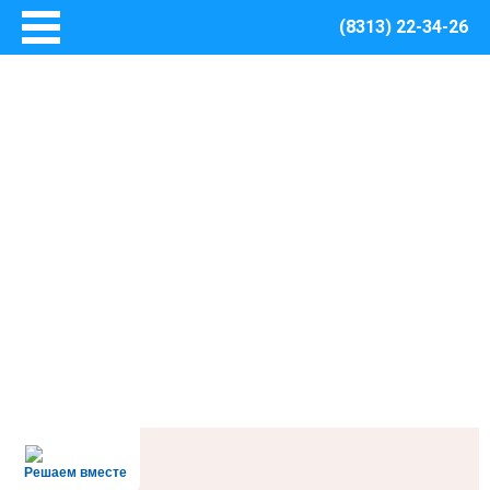
(8313) 22-34-26
Главная
Основные сведения
О Центре
Документы
Методическое сопровождение
Структура Центра
Руководство
Финансово – хозяйственная деятельность
Информация о закупках товаров, работ, услуг для
обеспечения муниципальных нужд Центра
Безопасная среда
Охрана труда
Пожарная безопасность
Решаем вместе
Антитеррористическая защищенность