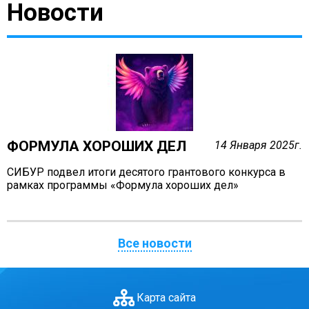
Новости
Антей
Апогей
Белая ладья
Бригантина
Иппон
Каравелла
Комета
ФОРМУЛА ХОРОШИХ ДЕЛ
14 Января 2025г.
Космос
Корунд
СИБУР подвел итоги десятого грантового конкурса в
рамках программы «Формула хороших дел»
Лира
Мечта
Оберег
Все новости
Орбита
Орлёнок
Пионер
Карта сайта
Ровесник