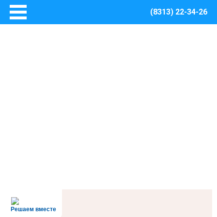
(8313) 22-34-26
Главная
Основные сведения
О Центре
Документы
Методическое сопровождение
Структура Центра
Руководство
Финансово – хозяйственная деятельность
Информация о закупках товаров, работ, услуг для
обеспечения муниципальных нужд Центра
Безопасная среда
Охрана труда
Пожарная безопасность
Решаем вместе
Антитеррористическая защищенность