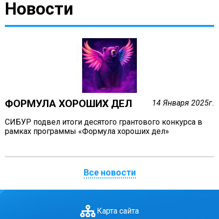
Новости
Антей
Апогей
Белая ладья
Бригантина
Иппон
Каравелла
Комета
ФОРМУЛА ХОРОШИХ ДЕЛ
14 Января 2025г.
Космос
Корунд
СИБУР подвел итоги десятого грантового конкурса в
рамках программы «Формула хороших дел»
Лира
Мечта
Оберег
Все новости
Орбита
Орлёнок
Пионер
Карта сайта
Ровесник